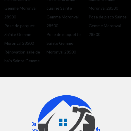
Gemme Moronval
cuisine Sainte
Moronval 28500
28500
Gemme Moronval
Pose de placo Sainte
Pose de parquet
28500
Gemme Moronval
Sainte Gemme
Pose de moquette
28500
Moronval 28500
Sainte Gemme
Rénovation salle de
Moronval 28500
bain Sainte Gemme