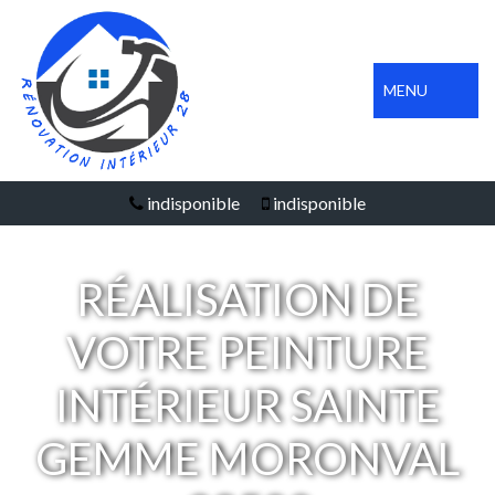
MENU
indisponible
indisponible
RÉALISATION DE
VOTRE PEINTURE
INTÉRIEUR SAINTE
GEMME MORONVAL