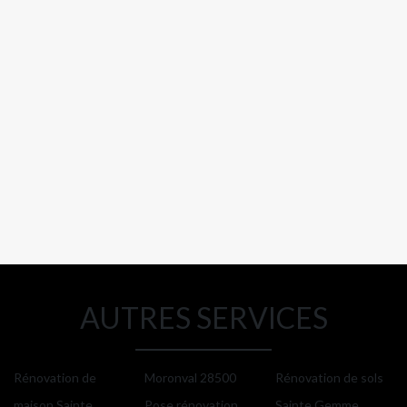
AUTRES SERVICES
Rénovation de
Moronval 28500
Rénovation de sols
maison Sainte
Pose rénovation
Sainte Gemme