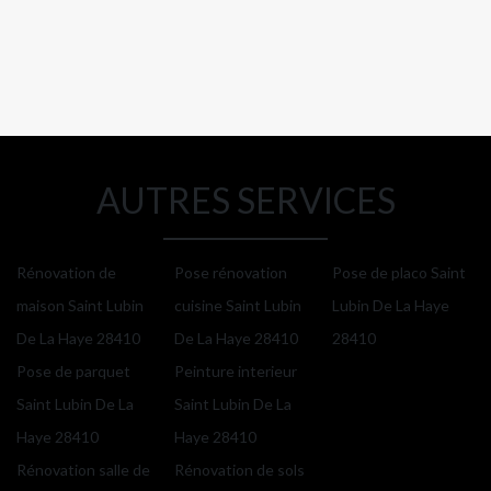
AUTRES SERVICES
Rénovation de
Pose rénovation
Pose de placo Saint
maison Saint Lubin
cuisine Saint Lubin
Lubin De La Haye
De La Haye 28410
De La Haye 28410
28410
Pose de parquet
Peinture interieur
Saint Lubin De La
Saint Lubin De La
Haye 28410
Haye 28410
Rénovation salle de
Rénovation de sols