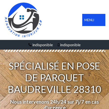
MENU
indisponible
indisponible
SPÉCIALISÉ EN POSE
DE PARQUET
BAUDREVILLE 28310
Nous intervenons 24h/24 sur 7j/7 en cas
d'urgence