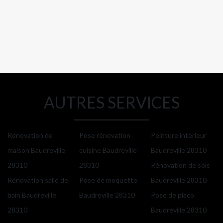
AUTRES SERVICES
Rénovation de
Pose rénovation
Peinture interieur
maison Baudreville
cuisine Baudreville
Baudreville 28310
28310
28310
Rénovation de sols
Rénovation salle de
Pose de moquette
Baudreville 28310
bain Baudreville
Baudreville 28310
Pose de placo
28310
Baudreville 28310