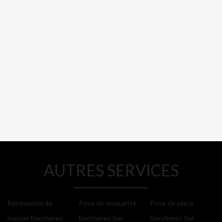
AUTRES SERVICES
Rénovation de
Pose de moquette
Pose de placo
maison Bercheres
Bercheres Sur
Bercheres Sur