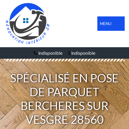
MENU
indisponible
indisponible
SPÉCIALISÉ EN POSE
DE PARQUET
BERCHERES SUR
VESGRE 28560