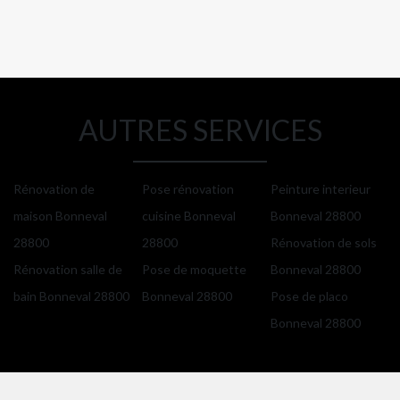
AUTRES SERVICES
Rénovation de
Pose rénovation
Peinture interieur
maison Bonneval
cuisine Bonneval
Bonneval 28800
28800
28800
Rénovation de sols
Rénovation salle de
Pose de moquette
Bonneval 28800
bain Bonneval 28800
Bonneval 28800
Pose de placo
Bonneval 28800