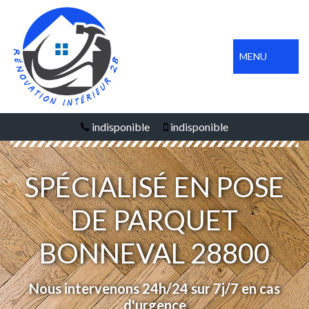
MENU
indisponible
indisponible
SPÉCIALISÉ EN POSE
DE PARQUET
BONNEVAL 28800
Nous intervenons 24h/24 sur 7j/7 en cas
d'urgence