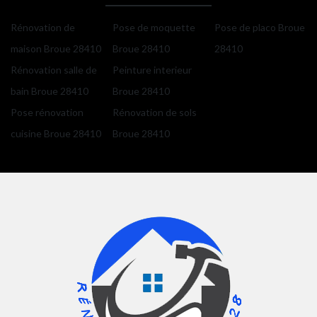
Rénovation de
Pose de moquette
Pose de placo Broue
maison Broue 28410
Broue 28410
28410
Rénovation salle de
Peinture interieur
bain Broue 28410
Broue 28410
Pose rénovation
Rénovation de sols
cuisine Broue 28410
Broue 28410