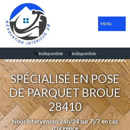
MENU
indisponible
indisponible
SPÉCIALISÉ EN POSE
DE PARQUET BROUE
28410
Nous intervenons 24h/24 sur 7j/7 en cas
d'urgence