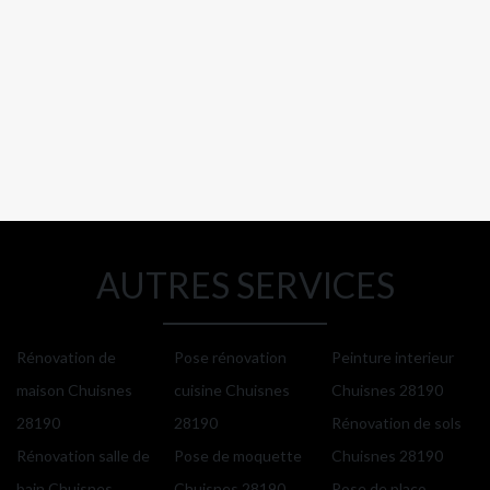
AUTRES SERVICES
Rénovation de
Pose rénovation
Peinture interieur
maison Chuisnes
cuisine Chuisnes
Chuisnes 28190
28190
28190
Rénovation de sols
Rénovation salle de
Pose de moquette
Chuisnes 28190
bain Chuisnes
Chuisnes 28190
Pose de placo