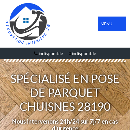
MENU
indisponible
indisponible
SPÉCIALISÉ EN POSE
DE PARQUET
CHUISNES 28190
Nous intervenons 24h/24 sur 7j/7 en cas
d'urgence