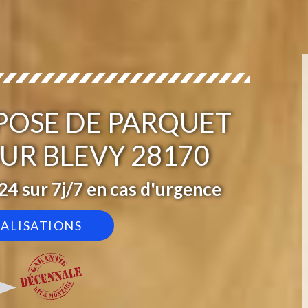
 POSE DE PARQUET
UR BLEVY 28170
4 sur 7j/7 en cas d'urgence
ÉALISATIONS