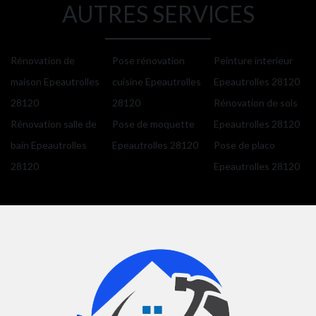
AUTRES SERVICES
Rénovation de
Pose rénovation
Peinture interieur
maison Epeautrolles
cuisine Epeautrolles
Epeautrolles 28120
28120
28120
Rénovation de sols
Rénovation salle de
Pose de moquette
Epeautrolles 28120
bain Epeautrolles
Epeautrolles 28120
Pose de placo
28120
Epeautrolles 28120