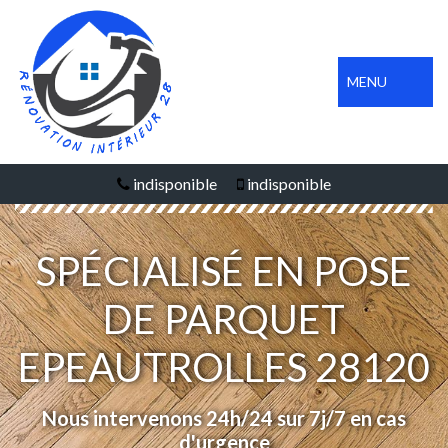
MENU
indisponible
indisponible
SPÉCIALISÉ EN POSE
DE PARQUET
EPEAUTROLLES 28120
Nous intervenons 24h/24 sur 7j/7 en cas
d'urgence