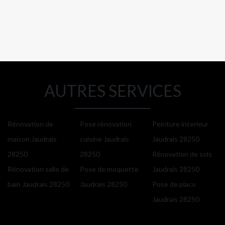
AUTRES SERVICES
Rénovation de
Pose rénovation
Peinture interieur
maison Jaudrais
cuisine Jaudrais
Jaudrais 28250
28250
28250
Rénovation de sols
Rénovation salle de
Pose de moquette
Jaudrais 28250
bain Jaudrais 28250
Jaudrais 28250
Pose de placo
Jaudrais 28250