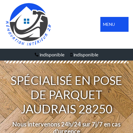
MENU
indisponible
indisponible
SPÉCIALISÉ EN POSE
DE PARQUET
JAUDRAIS 28250
Nous intervenons 24h/24 sur 7j/7 en cas
d'urgence