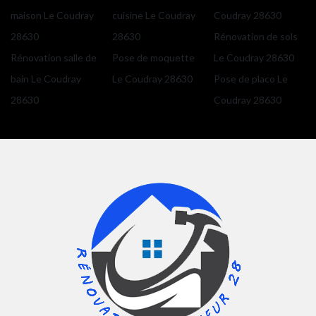
maison Le Coudray
cuisine Le Coudray
Coudray 28630
28630
28630
Rénovation de sols
Rénovation salle de
Pose de moquette
Le Coudray 28630
bain Le Coudray
Le Coudray 28630
Pose de placo Le
28630
Coudray 28630