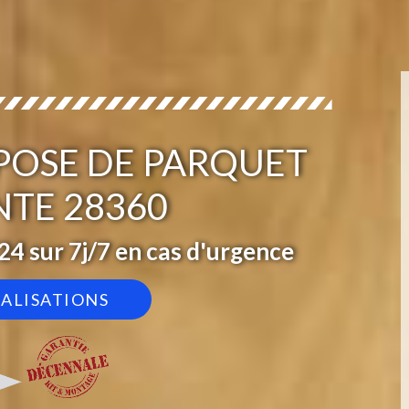
 POSE DE PARQUET
NTE 28360
4 sur 7j/7 en cas d'urgence
ÉALISATIONS