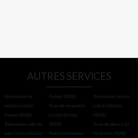
AUTRES SERVICES
Rénovation de
Dunois 28200
Rénovation de sols
maison Lutz En
Pose de moquette
Lutz En Dunois
Dunois 28200
Lutz En Dunois
28200
Rénovation salle de
28200
Pose de placo Lutz
bain Lutz En Dunois
Peinture interieur
En Dunois 28200