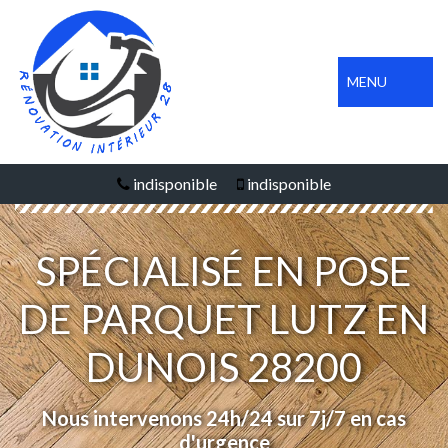
MENU
indisponible
indisponible
SPÉCIALISÉ EN POSE
DE PARQUET LUTZ EN
DUNOIS 28200
Nous intervenons 24h/24 sur 7j/7 en cas
d'urgence