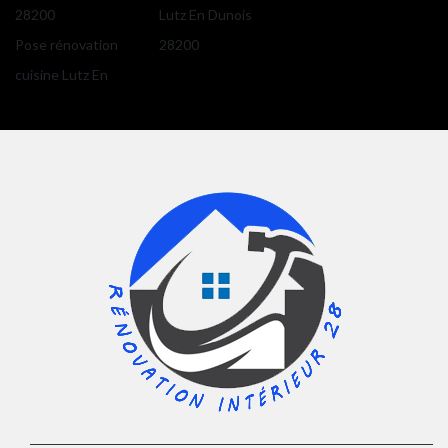
28200
Lutz En Dunois
Pose rénovation
28200
cuisine Lutz En