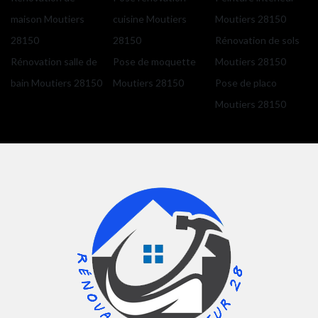
maison Moutiers
cuisine Moutiers
Moutiers 28150
28150
28150
Rénovation de sols
Rénovation salle de
Pose de moquette
Moutiers 28150
bain Moutiers 28150
Moutiers 28150
Pose de placo
Moutiers 28150