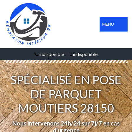
MENU
indisponible
indisponible
SPÉCIALISÉ EN POSE
DE PARQUET
MOUTIERS 28150
Nous intervenons 24h/24 sur 7j/7 en cas
d'urgence