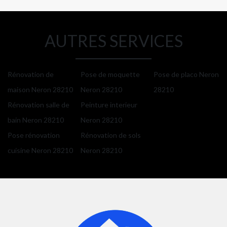
AUTRES SERVICES
Rénovation de
Pose de moquette
Pose de placo Neron
maison Neron 28210
Neron 28210
28210
Rénovation salle de
Peinture interieur
bain Neron 28210
Neron 28210
Pose rénovation
Rénovation de sols
cuisine Neron 28210
Neron 28210