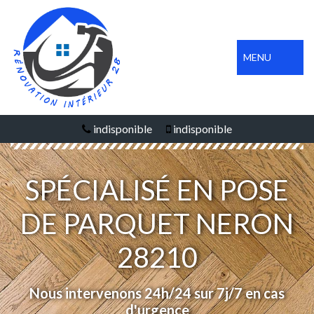
MENU
indisponible
indisponible
SPÉCIALISÉ EN POSE
DE PARQUET NERON
28210
Nous intervenons 24h/24 sur 7j/7 en cas
d'urgence