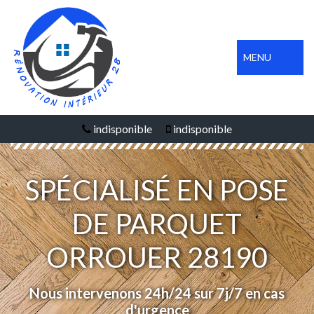
MENU
indisponible
indisponible
SPÉCIALISÉ EN POSE
DE PARQUET
ORROUER 28190
Nous intervenons 24h/24 sur 7j/7 en cas
d'urgence