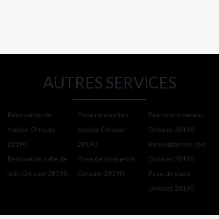
AUTRES SERVICES
Rénovation de
Pose rénovation
Peinture interieur
maison Orrouer
cuisine Orrouer
Orrouer 28190
28190
28190
Rénovation de sols
Rénovation salle de
Pose de moquette
Orrouer 28190
bain Orrouer 28190
Orrouer 28190
Pose de placo
Orrouer 28190