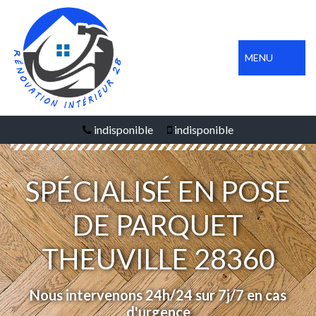
MENU
indisponible
indisponible
SPÉCIALISÉ EN POSE
DE PARQUET
THEUVILLE 28360
Nous intervenons 24h/24 sur 7j/7 en cas
d'urgence