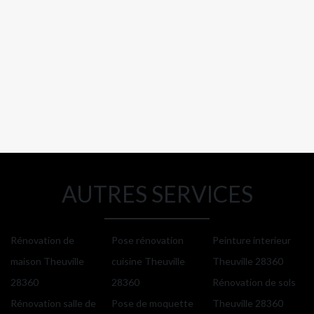
AUTRES SERVICES
Rénovation de
Pose rénovation
Peinture interieur
maison Theuville
cuisine Theuville
Theuville 28360
28360
28360
Rénovation de sols
Rénovation salle de
Pose de moquette
Theuville 28360