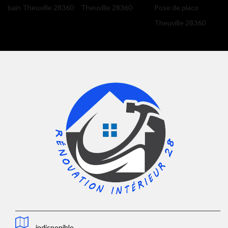
bain Theuville 28360
Theuville 28360
Pose de placo
Theuville 28360
indisponible