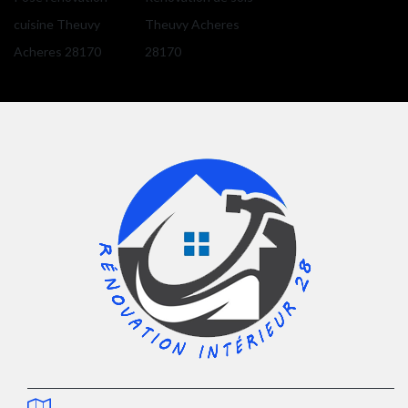
cuisine Theuvy
Theuvy Acheres
Acheres 28170
28170