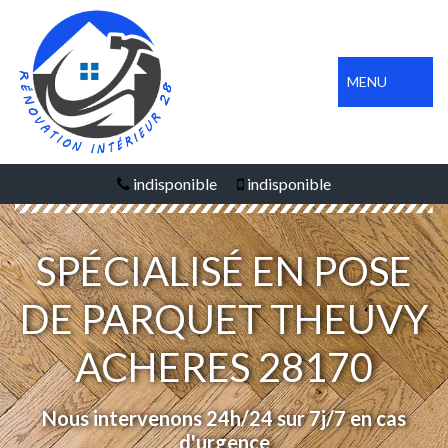
MENU
indisponible
indisponible
SPÉCIALISÉ EN POSE
DE PARQUET THEUVY
ACHERES 28170
Nous intervenons 24h/24 sur 7j/7 en cas
d'urgence