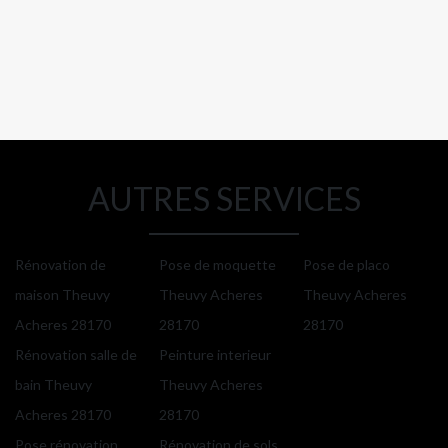
AUTRES SERVICES
Rénovation de
Pose de moquette
Pose de placo
maison Theuvy
Theuvy Acheres
Theuvy Acheres
Acheres 28170
28170
28170
Rénovation salle de
Peinture interieur
bain Theuvy
Theuvy Acheres
Acheres 28170
28170
Pose rénovation
Rénovation de sols