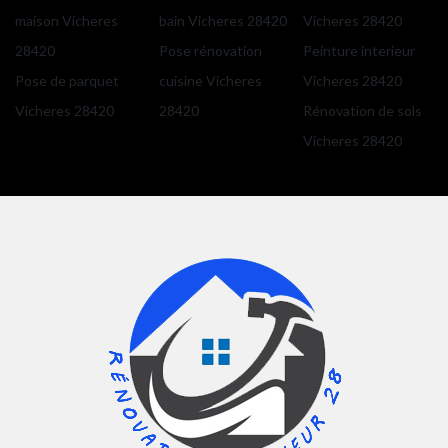
maison Vicheres
bain Vicheres 28420
Vicheres 28420
28420
Pose rénovation
Peinture interieur
Pose de parquet
cuisine Vicheres
Vicheres 28420
Vicheres 28420
28420
Rénovation de sols
Vicheres 28420