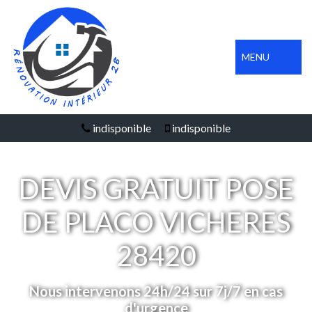
MENU
indisponible
indisponible
DEVIS GRATUIT POSE
DE PLACO VICHERES
28420
Nous intervenons 24h/24 sur 7j/7 en cas
d'urgence