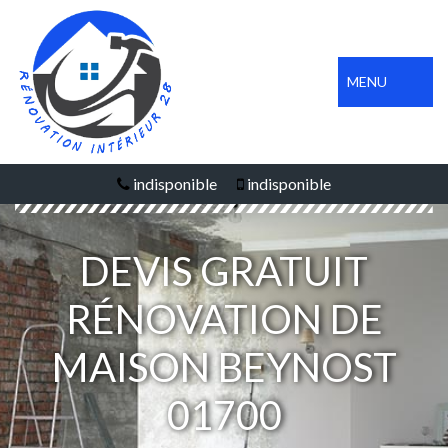
MENU
indisponible
indisponible
DEVIS GRATUIT
RÉNOVATION DE
MAISON BEYNOST
01700