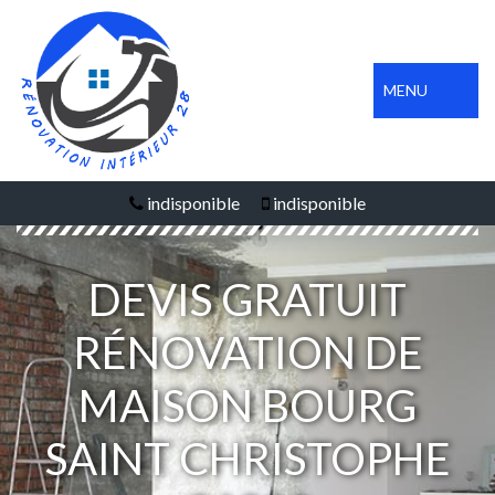
MENU
indisponible
indisponible
DEVIS GRATUIT
RÉNOVATION DE
MAISON BOURG
SAINT CHRISTOPHE