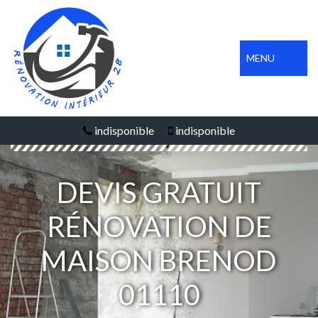
MENU
indisponible
indisponible
DEVIS GRATUIT
RÉNOVATION DE
MAISON BRENOD
01110