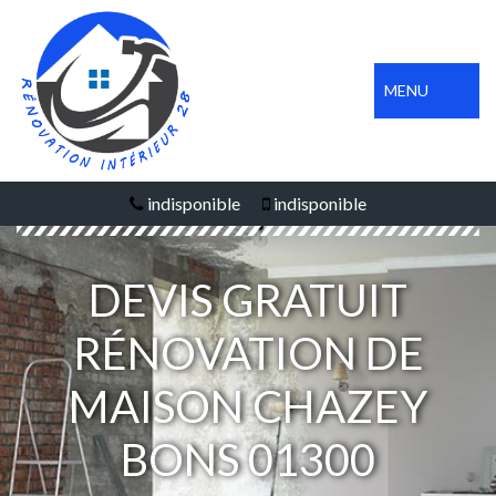
MENU
indisponible
indisponible
DEVIS GRATUIT
RÉNOVATION DE
MAISON CHAZEY
BONS 01300