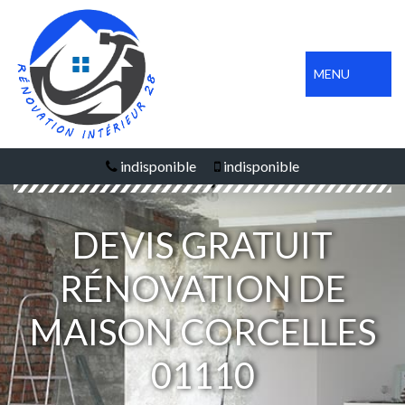
MENU
indisponible
indisponible
DEVIS GRATUIT
RÉNOVATION DE
MAISON CORCELLES
01110