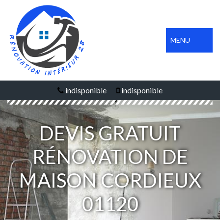
MENU
indisponible
indisponible
DEVIS GRATUIT
RÉNOVATION DE
MAISON CORDIEUX
01120