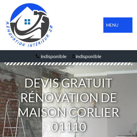
MENU
indisponible
indisponible
DEVIS GRATUIT
RÉNOVATION DE
MAISON CORLIER
01110