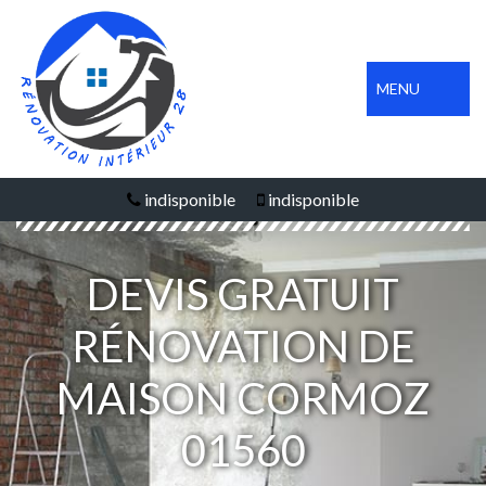
MENU
indisponible
indisponible
DEVIS GRATUIT
RÉNOVATION DE
MAISON CORMOZ
01560