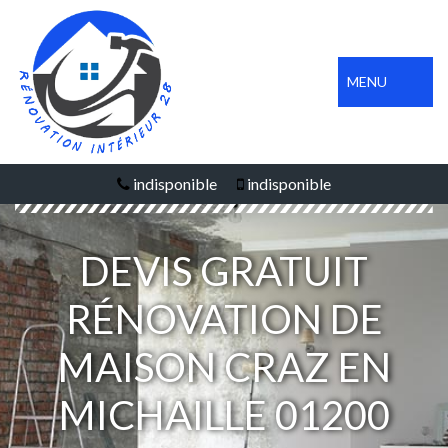
MENU
indisponible
indisponible
DEVIS GRATUIT
RÉNOVATION DE
MAISON CRAZ EN
MICHAILLE 01200