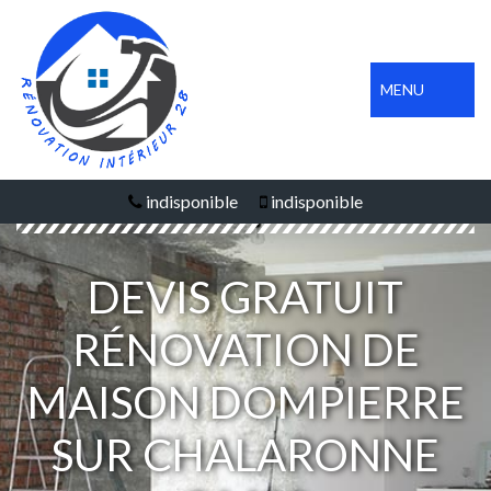
MENU
indisponible
indisponible
DEVIS GRATUIT
RÉNOVATION DE
MAISON DOMPIERRE
SUR CHALARONNE