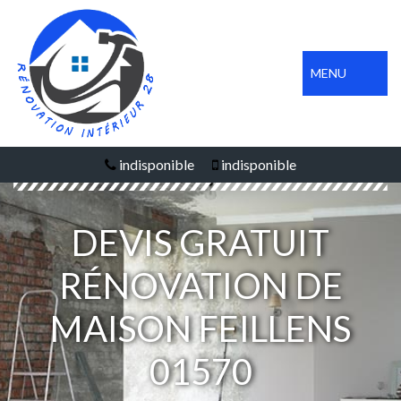
MENU
indisponible
indisponible
DEVIS GRATUIT
RÉNOVATION DE
MAISON FEILLENS
01570