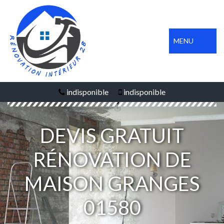
MENU
indisponible
indisponible
DEVIS GRATUIT
RÉNOVATION DE
MAISON GRANGES
01580