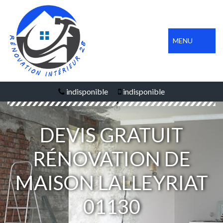
MENU
indisponible
indisponible
DEVIS GRATUIT
RÉNOVATION DE
MAISON LALLEYRIAT
01130