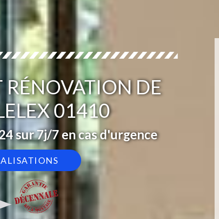
T RÉNOVATION DE
LELEX 01410
4 sur 7j/7 en cas d'urgence
ÉALISATIONS