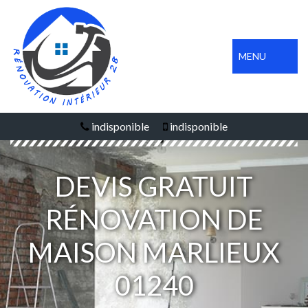
MENU
indisponible
indisponible
DEVIS GRATUIT
RÉNOVATION DE
MAISON MARLIEUX
01240