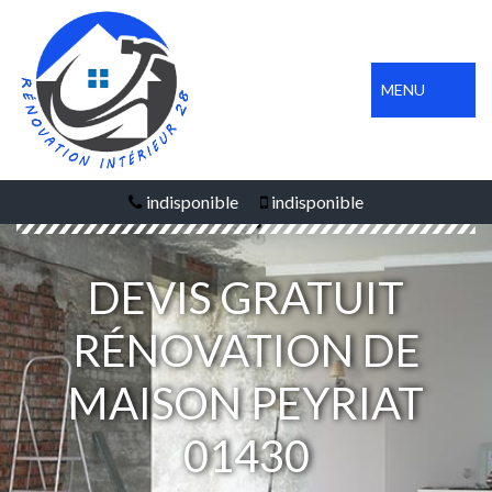
MENU
indisponible
indisponible
DEVIS GRATUIT
RÉNOVATION DE
MAISON PEYRIAT
01430