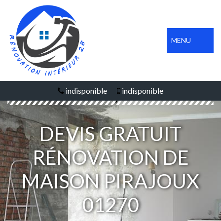
MENU
indisponible
indisponible
DEVIS GRATUIT
RÉNOVATION DE
MAISON PIRAJOUX
01270