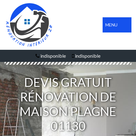
MENU
indisponible
indisponible
DEVIS GRATUIT
RÉNOVATION DE
MAISON PLAGNE
01130