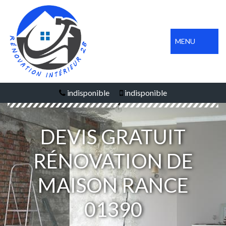
MENU
indisponible
indisponible
DEVIS GRATUIT
RÉNOVATION DE
MAISON RANCE
01390