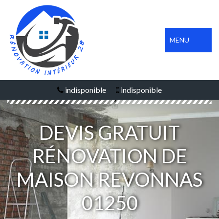
MENU
indisponible
indisponible
DEVIS GRATUIT
RÉNOVATION DE
MAISON REVONNAS
01250