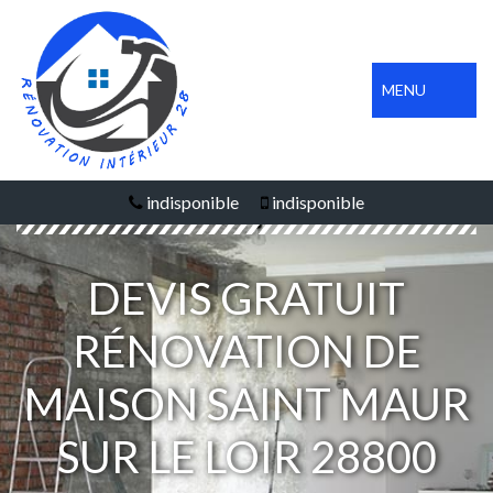
MENU
indisponible
indisponible
DEVIS GRATUIT
RÉNOVATION DE
MAISON SAINT MAUR
SUR LE LOIR 28800