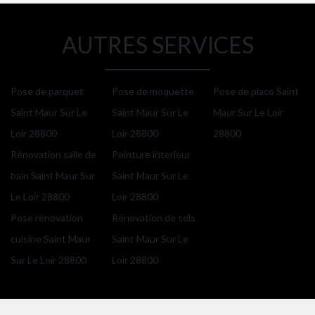
AUTRES SERVICES
Pose de parquet
Pose de moquette
Pose de placo Saint
Saint Maur Sur Le
Saint Maur Sur Le
Maur Sur Le Loir
Loir 28800
Loir 28800
28800
Rénovation salle de
Peinture interieur
bain Saint Maur Sur
Saint Maur Sur Le
Le Loir 28800
Loir 28800
Pose rénovation
Rénovation de sols
cuisine Saint Maur
Saint Maur Sur Le
Sur Le Loir 28800
Loir 28800