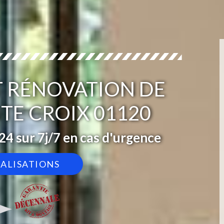
T RÉNOVATION DE
TE CROIX 01120
4 sur 7j/7 en cas d'urgence
ÉALISATIONS