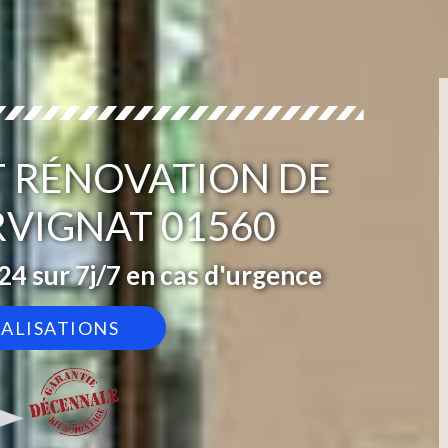
T RÉNOVATION DE
RVIGNAT 01560
4 sur 7j/7 en cas d'urgence
ÉALISATIONS