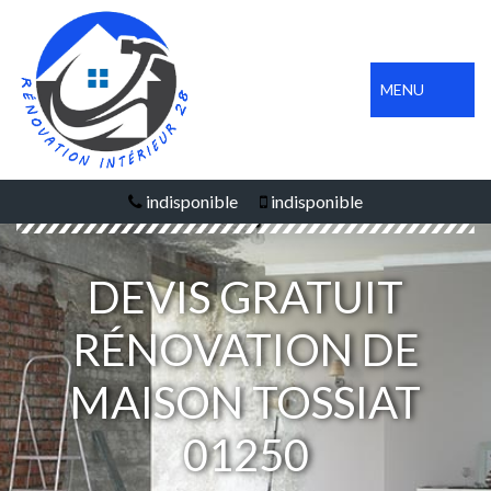
MENU
indisponible
indisponible
DEVIS GRATUIT
RÉNOVATION DE
MAISON TOSSIAT
01250