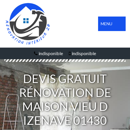
MENU
indisponible
indisponible
DEVIS GRATUIT
RÉNOVATION DE
MAISON VIEU D
IZENAVE 01430