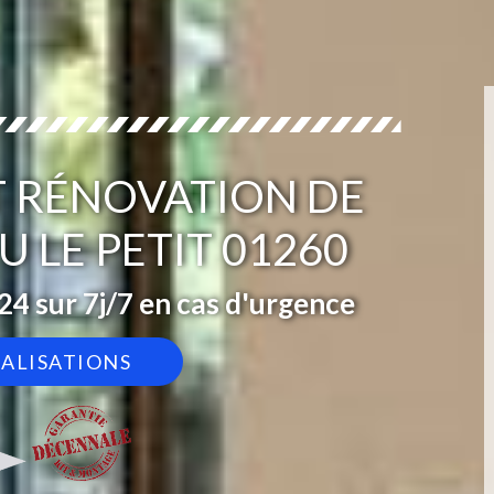
T RÉNOVATION DE
U LE PETIT 01260
4 sur 7j/7 en cas d'urgence
ÉALISATIONS