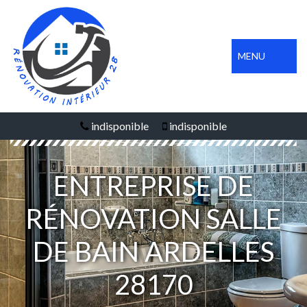
MENU
indisponible
indisponible
ENTREPRISE DE
RÉNOVATION SALLE
DE BAIN ARDELLES
28170