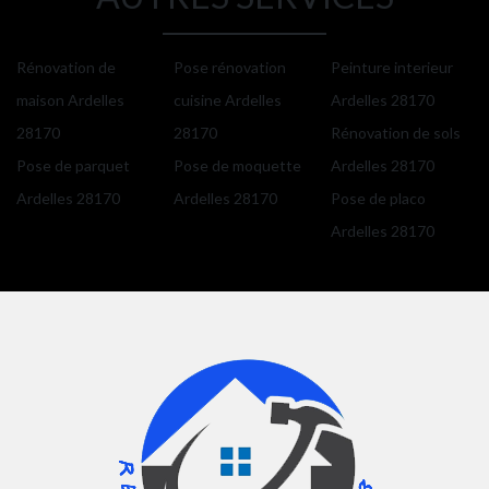
Rénovation de
Pose rénovation
Peinture interieur
maison Ardelles
cuisine Ardelles
Ardelles 28170
28170
28170
Rénovation de sols
Pose de parquet
Pose de moquette
Ardelles 28170
Ardelles 28170
Ardelles 28170
Pose de placo
Ardelles 28170