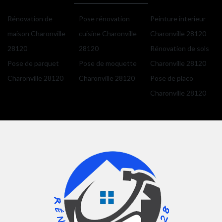
Rénovation de
Pose rénovation
Peinture interieur
maison Charonville
cuisine Charonville
Charonville 28120
28120
28120
Rénovation de sols
Pose de parquet
Pose de moquette
Charonville 28120
Charonville 28120
Charonville 28120
Pose de placo
Charonville 28120