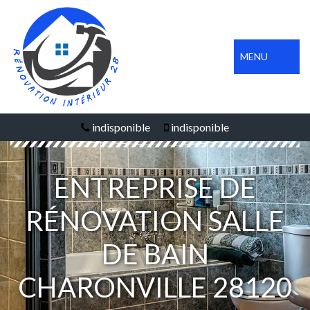
MENU
indisponible
indisponible
ENTREPRISE DE
RÉNOVATION SALLE
DE BAIN
CHARONVILLE 28120