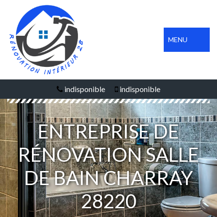
MENU
indisponible
indisponible
ENTREPRISE DE
RÉNOVATION SALLE
DE BAIN CHARRAY
28220