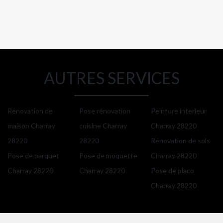
AUTRES SERVICES
Rénovation de
Pose rénovation
Peinture interieur
maison Charray
cuisine Charray
Charray 28220
28220
28220
Rénovation de sols
Pose de parquet
Pose de moquette
Charray 28220
Charray 28220
Charray 28220
Pose de placo
Charray 28220